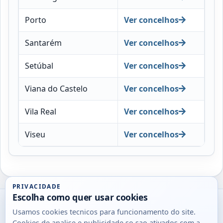
Porto
Ver concelhos
Santarém
Ver concelhos
Setúbal
Ver concelhos
Viana do Castelo
Ver concelhos
Vila Real
Ver concelhos
Viseu
Ver concelhos
PRIVACIDADE
Escolha como quer usar cookies
Utils
Usamos cookies tecnicos para funcionamento do site.
DB
Cookies de analise e publicidade so sao ativados com a