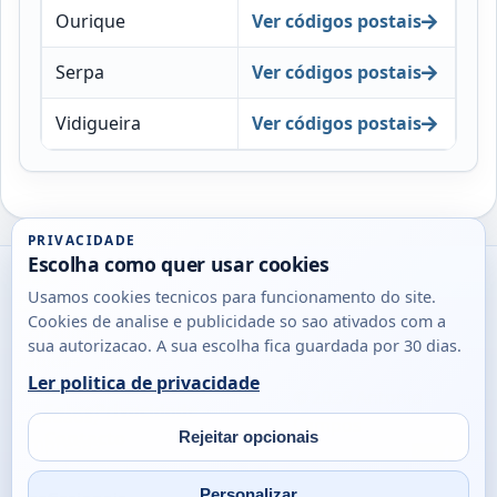
Ourique
Ver códigos postais
Serpa
Ver códigos postais
Vidigueira
Ver códigos postais
PRIVACIDADE
Escolha como quer usar cookies
Utils
Usamos cookies tecnicos para funcionamento do site.
DB
Cookies de analise e publicidade so sao ativados com a
Consultas
sua autorizacao. A sua escolha fica guardada por 30 dias.
rapidas
Ler politica de privacidade
para
© 2026
Antonio
Sobre
Privacidade
cidadaos,
Campos
Contacto
Rejeitar opcionais
empresas
Email
Fac
L
e
Personalizar