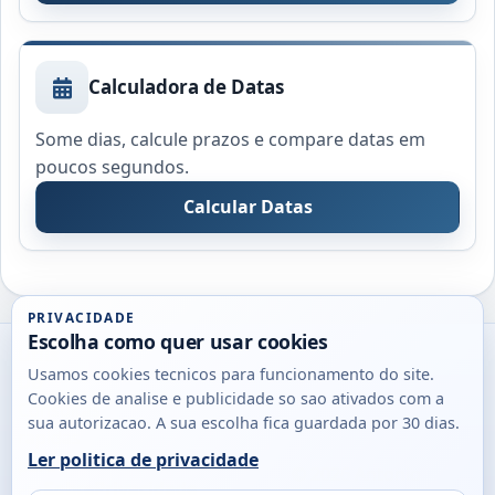
Calculadora de Datas
Some dias, calcule prazos e compare datas em
poucos segundos.
Calcular Datas
PRIVACIDADE
Escolha como quer usar cookies
Utils
Usamos cookies tecnicos para funcionamento do site.
DB
Cookies de analise e publicidade so sao ativados com a
Consultas
sua autorizacao. A sua escolha fica guardada por 30 dias.
rapidas
Ler politica de privacidade
para
© 2026
Antonio
Sobre
Privacidade
cidadaos,