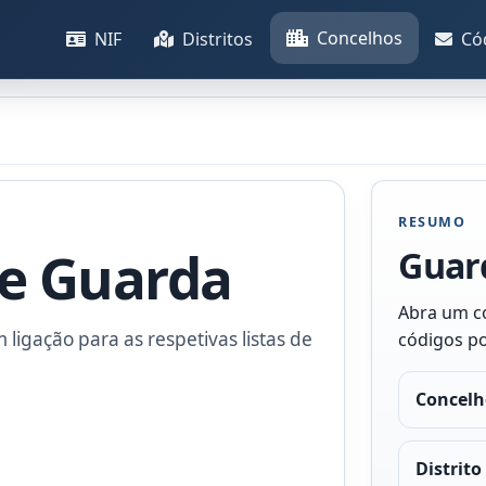
Concelhos
NIF
Distritos
Có
RESUMO
de Guarda
Guar
Abra um co
m ligação para as respetivas listas de
códigos po
Concelh
Distrito