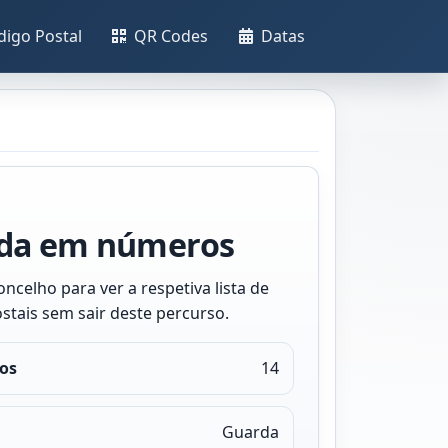
digo Postal
QR Codes
Datas
da em números
ncelho para ver a respetiva lista de
stais sem sair deste percurso.
os
14
Guarda