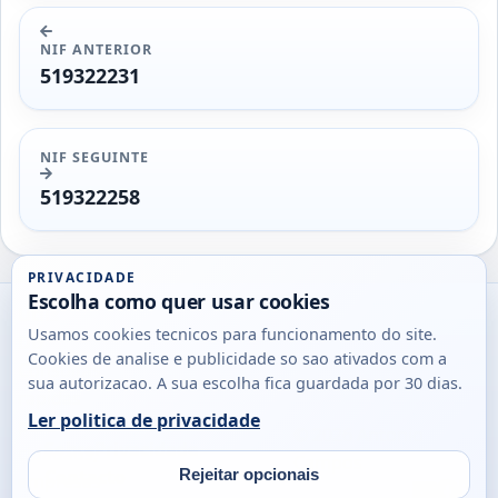
NIF ANTERIOR
519322231
NIF SEGUINTE
519322258
PRIVACIDADE
Escolha como quer usar cookies
Utils
Usamos cookies tecnicos para funcionamento do site.
DB
Cookies de analise e publicidade so sao ativados com a
Consultas
sua autorizacao. A sua escolha fica guardada por 30 dias.
rapidas
Ler politica de privacidade
para
© 2026
Antonio
Sobre
Privacidade
cidadaos,
Campos
Contacto
Rejeitar opcionais
empresas
Email
Fac
L