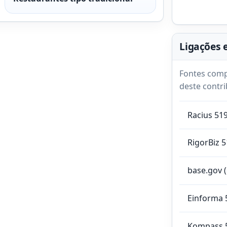
Ligações 
Fontes comp
deste contri
Racius 51
RigorBiz 
base.gov 
Einforma 
Kompass 