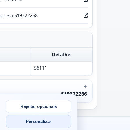
mpresa 519322258
Detalhe
56111
519322266
Rejeitar opcionais
Personalizar