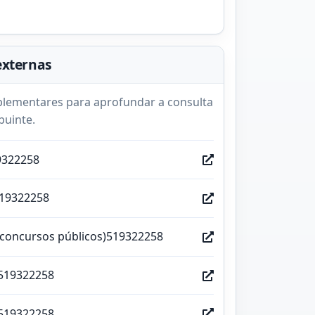
externas
lementares para aprofundar a consulta
buinte.
9322258
519322258
(concursos públicos)519322258
519322258
519322258