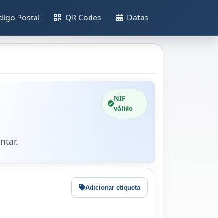
digo Postal
QR Codes
Datas
NIF
válido
ntar.
Adicionar etiqueta