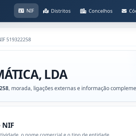
NIF
Distritos
Concelhos
Có
IF 519322258
ÁTICA, LDA
258
, morada, ligações externas e informação compleme
e NIF
atividade, o nome comercial e o tipo de entidade.