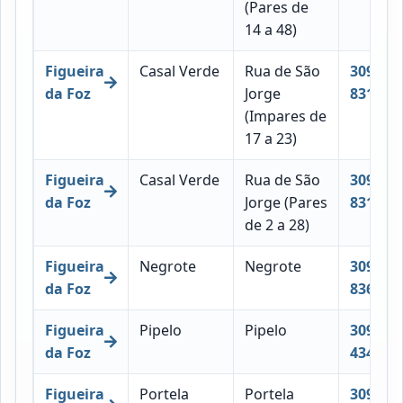
(Pares de
14 a 48)
Figueira
Casal Verde
Rua de São
3090-
da Foz
Jorge
831
(Impares de
17 a 23)
Figueira
Casal Verde
Rua de São
3090-
da Foz
Jorge (Pares
831
de 2 a 28)
Figueira
Negrote
Negrote
3090-
da Foz
836
Figueira
Pipelo
Pipelo
3090-
da Foz
434
Figueira
Portela
Portela
3090-