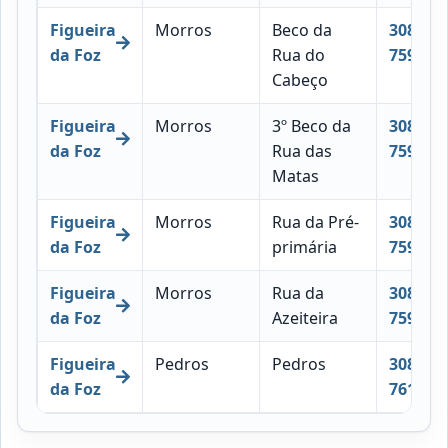
Figueira
Morros
Beco da
3080-
da Foz
Rua do
759
Cabeço
Figueira
Morros
3º Beco da
3080-
da Foz
Rua das
759
Matas
Figueira
Morros
Rua da Pré-
3080-
da Foz
primária
759
Figueira
Morros
Rua da
3080-
da Foz
Azeiteira
759
Figueira
Pedros
Pedros
3080-
da Foz
761