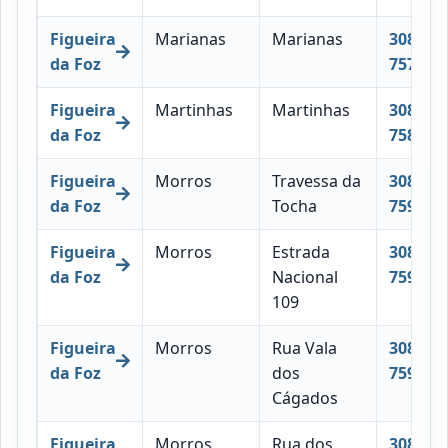
Figueira
Marianas
Marianas
3080-
da Foz
757
Figueira
Martinhas
Martinhas
3080-
da Foz
758
Figueira
Morros
Travessa da
3080-
da Foz
Tocha
759
Figueira
Morros
Estrada
3080-
da Foz
Nacional
759
109
Figueira
Morros
Rua Vala
3080-
da Foz
dos
759
Cágados
Figueira
Morros
Rua dos
3080-