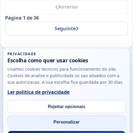
Anterior
Página 1 de 36
Seguinte
PRIVACIDADE
Escolha como quer usar cookies
Utils
Usamos cookies tecnicos para funcionamento do site.
DB
Cookies de analise e publicidade so sao ativados com a
Consultas
sua autorizacao. A sua escolha fica guardada por 30 dias.
rapidas
Ler politica de privacidade
para
© 2026
Antonio
Sobre
Privacidade
cidadaos,
Campos
Contacto
Rejeitar opcionais
empresas
Email
Fac
L
e
Personalizar
profissionais
em