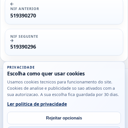
NIF ANTERIOR
519390270
NIF SEGUINTE
519390296
PRIVACIDADE
Escolha como quer usar cookies
Utils
Usamos cookies tecnicos para funcionamento do site.
DB
Cookies de analise e publicidade so sao ativados com a
Consultas
sua autorizacao. A sua escolha fica guardada por 30 dias.
rapidas
Ler politica de privacidade
para
© 2026
Antonio
Sobre
Privacidade
cidadaos,
Campos
Contacto
Rejeitar opcionais
empresas
Email
Fac
L
e