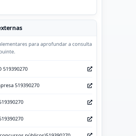
externas
lementares para aprofundar a consulta
buinte.
O 519390270
mpresa 519390270
519390270
519390270
(concursos públicos)519390270