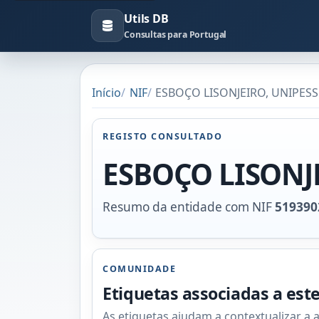
Utils DB
Consultas para Portugal
Início
NIF
ESBOÇO LISONJEIRO, UNIPESSO
REGISTO CONSULTADO
ESBOÇO LISONJ
Resumo da entidade com NIF
519390
COMUNIDADE
Etiquetas associadas a est
As etiquetas ajudam a contextualizar a 