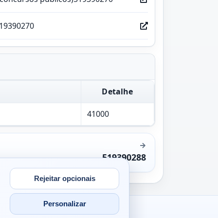
519390270
Detalhe
41000
519390288
Rejeitar opcionais
Personalizar