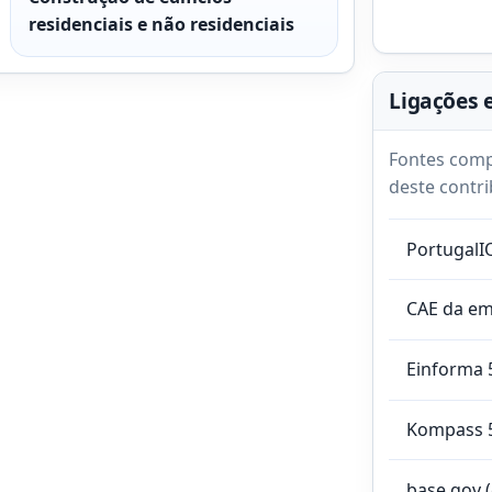
residenciais e não residenciais
Ligações 
Fontes comp
deste contri
PortugalI
CAE da e
Einforma 
Kompass 
base.gov 