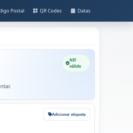
digo Postal
QR Codes
Datas
NIF
válido
ntar.
Adicionar etiqueta