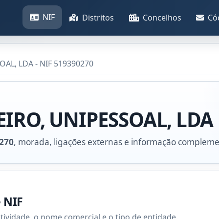
NIF
Distritos
Concelhos
Có
AL, LDA - NIF 519390270
EIRO, UNIPESSOAL, LDA
270
, morada, ligações externas e informação compleme
e NIF
atividade, o nome comercial e o tipo de entidade.