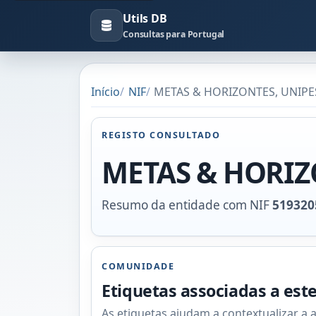
Utils DB
Consultas para Portugal
Início
NIF
METAS & HORIZONTES, UNIPES
REGISTO CONSULTADO
METAS & HORIZ
Resumo da entidade com NIF
519320
COMUNIDADE
Etiquetas associadas a est
As etiquetas ajudam a contextualizar a 