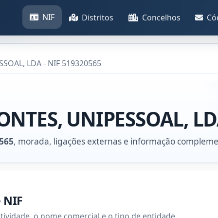
NIF
Distritos
Concelhos
Có
SOAL, LDA - NIF 519320565
ONTES, UNIPESSOAL, L
565
, morada, ligações externas e informação compleme
e NIF
atividade, o nome comercial e o tipo de entidade.