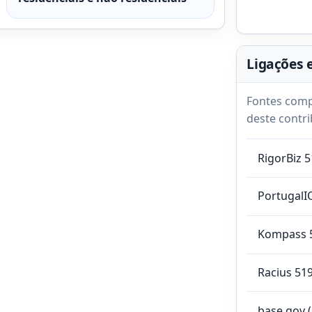
Ligações 
Fontes comp
deste contri
RigorBiz 
PortugalI
Kompass 
Racius 51
base.gov 