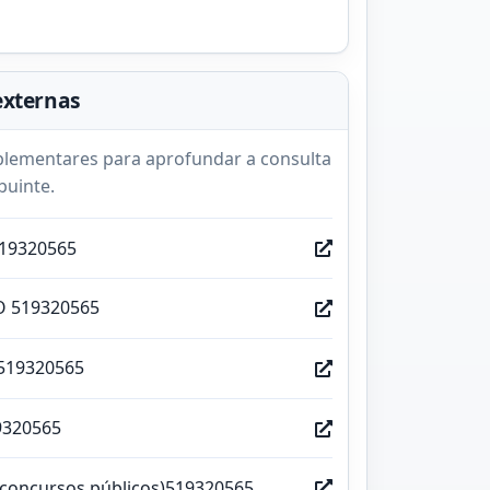
externas
lementares para aprofundar a consulta
buinte.
519320565
O 519320565
519320565
9320565
(concursos públicos)519320565