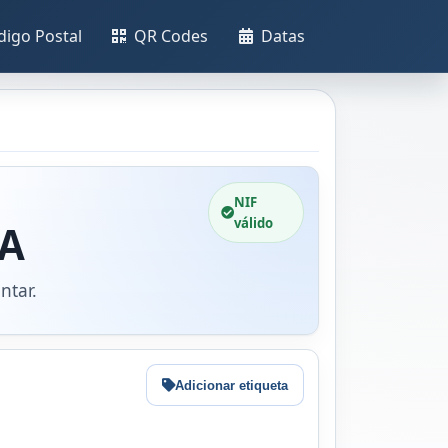
digo Postal
QR Codes
Datas
NIF
válido
DA
ntar.
Adicionar etiqueta