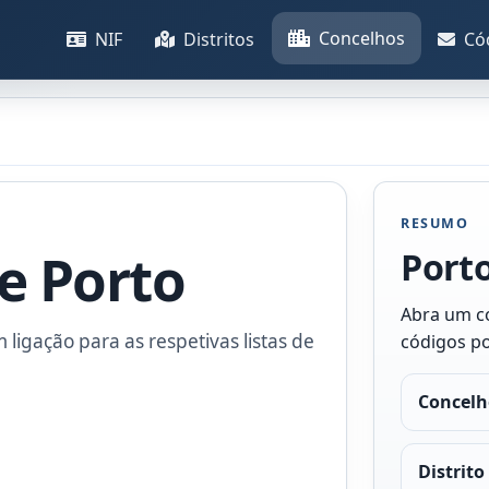
Concelhos
NIF
Distritos
Có
RESUMO
e Porto
Port
Abra um co
m ligação para as respetivas listas de
códigos po
Concelh
Distrito