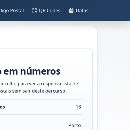
digo Postal
QR Codes
Datas
o em números
ncelho para ver a respetiva lista de
stais sem sair deste percurso.
os
18
Porto