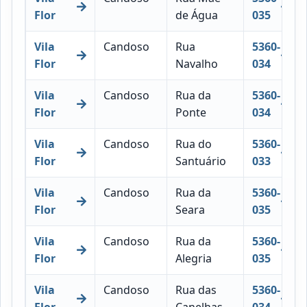
Flor
de Água
035
Vila
Candoso
Rua
5360-
Flor
Navalho
034
Vila
Candoso
Rua da
5360-
Flor
Ponte
034
Vila
Candoso
Rua do
5360-
Flor
Santuário
033
Vila
Candoso
Rua da
5360-
Flor
Seara
035
Vila
Candoso
Rua da
5360-
Flor
Alegria
035
Vila
Candoso
Rua das
5360-
Flor
Canelhas
034