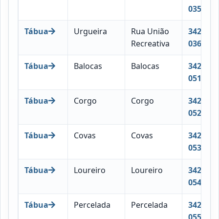
035
Tábua
Urgueira
Rua União
3420-
Recreativa
036
Tábua
Balocas
Balocas
3420-
051
Tábua
Corgo
Corgo
3420-
052
Tábua
Covas
Covas
3420-
053
Tábua
Loureiro
Loureiro
3420-
054
Tábua
Percelada
Percelada
3420-
055