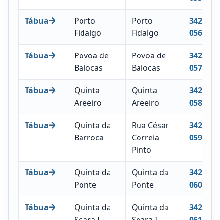
Tábua
Porto
Porto
3420-
Fidalgo
Fidalgo
056
Tábua
Povoa de
Povoa de
3420-
Balocas
Balocas
057
Tábua
Quinta
Quinta
3420-
Areeiro
Areeiro
058
Tábua
Quinta da
Rua César
3420-
Barroca
Correia
059
Pinto
Tábua
Quinta da
Quinta da
3420-
Ponte
Ponte
060
Tábua
Quinta da
Quinta da
3420-
Seara I
Seara I
061