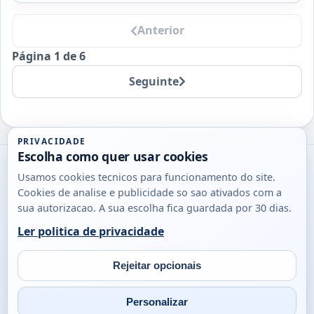
Anterior
Página 1 de 6
Seguinte
PRIVACIDADE
Escolha como quer usar cookies
Utils
Usamos cookies tecnicos para funcionamento do site.
DB
Cookies de analise e publicidade so sao ativados com a
Consultas
sua autorizacao. A sua escolha fica guardada por 30 dias.
rapidas
Ler politica de privacidade
para
© 2026
Antonio
Sobre
Privacidade
cidadaos,
Campos
Contacto
Rejeitar opcionais
empresas
Email
Fac
L
e
Personalizar
profissionais