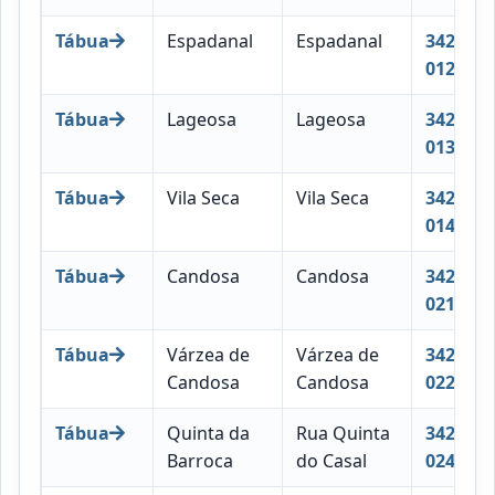
Tábua
Espadanal
Espadanal
3420-
012
Tábua
Lageosa
Lageosa
3420-
013
Tábua
Vila Seca
Vila Seca
3420-
014
Tábua
Candosa
Candosa
3420-
021
Tábua
Várzea de
Várzea de
3420-
Candosa
Candosa
022
Tábua
Quinta da
Rua Quinta
3420-
Barroca
do Casal
024