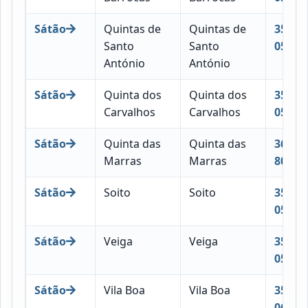
Sátão
Quintas de
Quintas de
3560-
Santo
Santo
056
António
António
Sátão
Quinta dos
Quinta dos
3560-
Carvalhos
Carvalhos
057
Sátão
Quinta das
Quinta das
3650-
Marras
Marras
801
Sátão
Soito
Soito
3560-
058
Sátão
Veiga
Veiga
3560-
059
Sátão
Vila Boa
Vila Boa
3560-
060