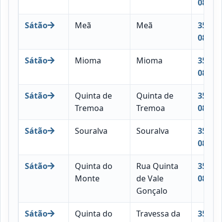
083
Sátão
Meã
Meã
3560-
084
Sátão
Mioma
Mioma
3560-
085
Sátão
Quinta de
Quinta de
3560-
Tremoa
Tremoa
086
Sátão
Souralva
Souralva
3560-
088
Sátão
Quinta do
Rua Quinta
3560-
Monte
de Vale
089
Gonçalo
Sátão
Quinta do
Travessa da
3560-