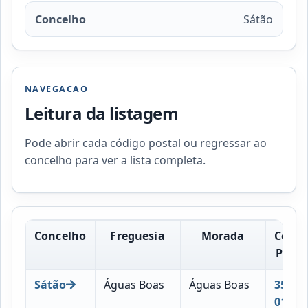
Concelho
Sátão
NAVEGACAO
Leitura da listagem
Pode abrir cada código postal ou regressar ao
concelho para ver a lista completa.
Concelho
Freguesia
Morada
Códig
Posta
Sátão
Águas Boas
Águas Boas
3560-
010