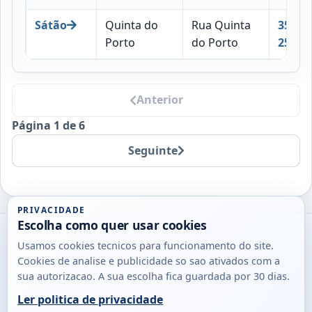
Sátão
Quinta do
Rua Quinta
3560-
Porto
do Porto
256
Anterior
Página 1 de 6
Seguinte
PRIVACIDADE
Escolha como quer usar cookies
Utils
Usamos cookies tecnicos para funcionamento do site.
DB
Cookies de analise e publicidade so sao ativados com a
Consultas
sua autorizacao. A sua escolha fica guardada por 30 dias.
rapidas
Ler politica de privacidade
para
© 2026
Antonio