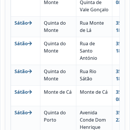
Monte
Quinta de
089
Vale Gonçalo
Sátão
Quinta do
Rua Monte
3560-
Monte
de Lá
187
Sátão
Quinta do
Rua de
3560-
Monte
Santo
187
António
Sátão
Quinta do
Rua Rio
3560-
Monte
Sátão
187
Sátão
Monte de Cá
Monte de Cá
3560-
087
Sátão
Quinta do
Avenida
3560-
Porto
Conde Dom
225
Henrique