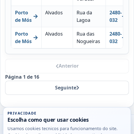
Porto
Alvados
Rua da
2480-
de Mós
Lagoa
032
Porto
Alvados
Rua das
2480-
de Mós
Nogueiras
032
Anterior
Página 1 de 16
Seguinte
PRIVACIDADE
Escolha como quer usar cookies
Utils
Usamos cookies tecnicos para funcionamento do site.
DB