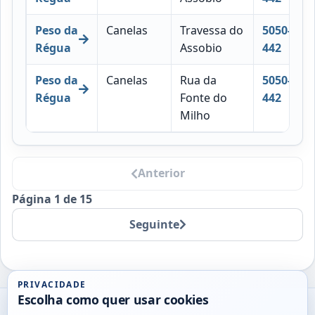
Peso da
Canelas
Travessa do
5050-
Régua
Assobio
442
Peso da
Canelas
Rua da
5050-
Régua
Fonte do
442
Milho
Anterior
Página 1 de 15
Seguinte
PRIVACIDADE
Escolha como quer usar cookies
Utils