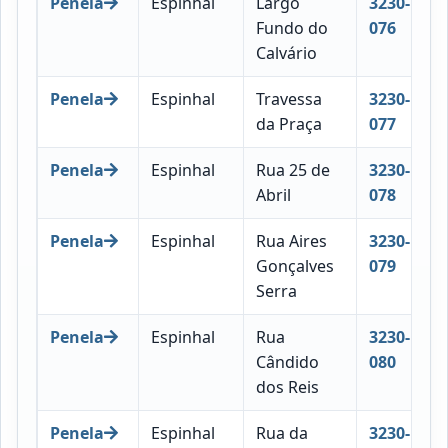
Penela
Espinhal
Largo
3230-
Fundo do
076
Calvário
Penela
Espinhal
Travessa
3230-
da Praça
077
Penela
Espinhal
Rua 25 de
3230-
Abril
078
Penela
Espinhal
Rua Aires
3230-
Gonçalves
079
Serra
Penela
Espinhal
Rua
3230-
Cândido
080
dos Reis
Penela
Espinhal
Rua da
3230-