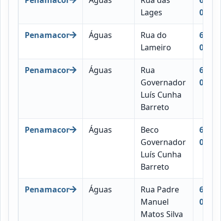
Lages
035
Penamacor
Águas
Rua do
6090-
Lameiro
041
Penamacor
Águas
Rua
6090-
Governador
048
Luís Cunha
Barreto
Penamacor
Águas
Beco
6090-
Governador
016
Luís Cunha
Barreto
Penamacor
Águas
Rua Padre
6090-
Manuel
053
Matos Silva