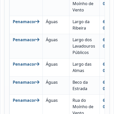
Moínho de
058
Vento
Penamacor
Águas
Largo da
6090-
Ribeira
022
Penamacor
Águas
Largo dos
6090-
Lavadouros
022
Públicos
Penamacor
Águas
Largo das
6090-
Almas
011
Penamacor
Águas
Beco da
6090-
Estrada
050
Penamacor
Águas
Rua do
6090-
Moínho de
043
Vento