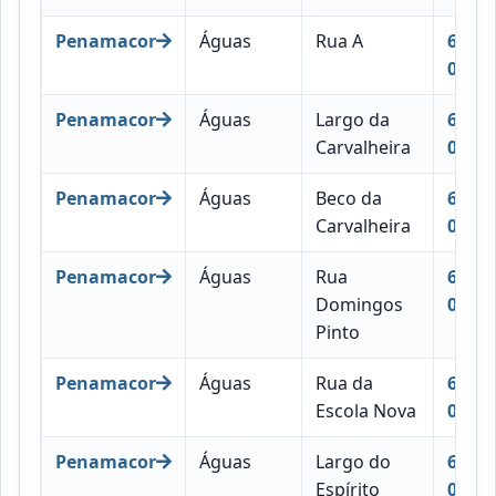
Penamacor
Águas
Rua A
6090-
027
Penamacor
Águas
Largo da
6090-
Carvalheira
019
Penamacor
Águas
Beco da
6090-
Carvalheira
012
Penamacor
Águas
Rua
6090-
Domingos
046
Pinto
Penamacor
Águas
Rua da
6090-
Escola Nova
031
Penamacor
Águas
Largo do
6090-
Espírito
022