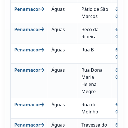
Penamacor
Águas
Pátio de São
6090-
Marcos
060
Penamacor
Águas
Beco da
6090-
Ribeira
061
Penamacor
Águas
Rua B
6090-
028
Penamacor
Águas
Rua Dona
6090-
Maria
047
Helena
Megre
Penamacor
Águas
Rua do
6090-
Moinho
042
Penamacor
Águas
Travessa do
6090-