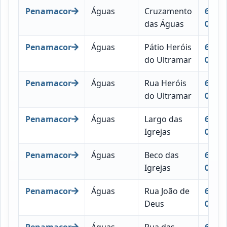
Penamacor
Águas
Cruzamento
6090-
das Águas
017
Penamacor
Águas
Pátio Heróis
6090-
do Ultramar
025
Penamacor
Águas
Rua Heróis
6090-
do Ultramar
049
Penamacor
Águas
Largo das
6090-
Igrejas
020
Penamacor
Águas
Beco das
6090-
Igrejas
014
Penamacor
Águas
Rua João de
6090-
Deus
050
Penamacor
Águas
Rua das
6090-