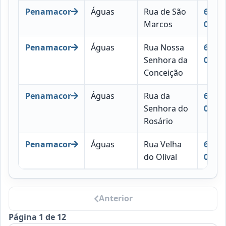
Penamacor
Águas
Rua de São
6090-
Marcos
036
Penamacor
Águas
Rua Nossa
6090-
Senhora da
033
Conceição
Penamacor
Águas
Rua da
6090-
Senhora do
034
Rosário
Penamacor
Águas
Rua Velha
6090-
do Olival
055
Anterior
Página 1 de 12