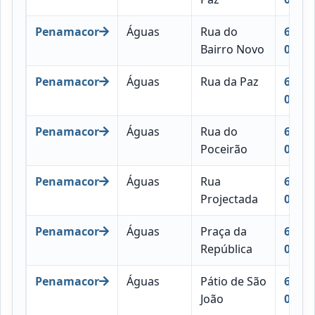
Penamacor
Águas
Rua do
6090-
Bairro Novo
037
Penamacor
Águas
Rua da Paz
6090-
032
Penamacor
Águas
Rua do
6090-
Poceirão
045
Penamacor
Águas
Rua
6090-
Projectada
054
Penamacor
Águas
Praça da
6090-
República
026
Penamacor
Águas
Pátio de São
6090-
João
023