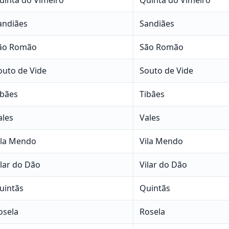
andiães
Sandiães
ão Romão
São Romão
outo de Vide
Souto de Vide
ibães
Tibães
ales
Vales
ila Mendo
Vila Mendo
ilar do Dão
Vilar do Dão
uintãs
Quintãs
osela
Rosela