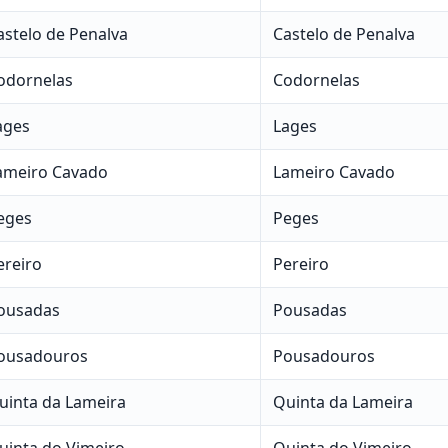
astelo de Penalva
Castelo de Penalva
odornelas
Codornelas
ages
Lages
ameiro Cavado
Lameiro Cavado
eges
Peges
ereiro
Pereiro
ousadas
Pousadas
ousadouros
Pousadouros
uinta da Lameira
Quinta da Lameira
uinta do Vimeiro
Quinta do Vimeiro