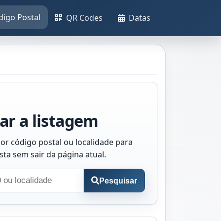
digo Postal
QR Codes
Datas
ar a listagem
or código postal ou localidade para
ista sem sair da página atual.
Pesquisar