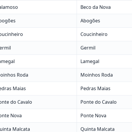
alamoso
Beco da Nova
bogões
Abogões
oucinheiro
Coucinheiro
ermil
Germil
amegal
Lamegal
oinhos Roda
Moinhos Roda
edras Maias
Pedras Maias
onte do Cavalo
Ponte do Cavalo
onte Nova
Ponte Nova
uinta Malcata
Quinta Malcata