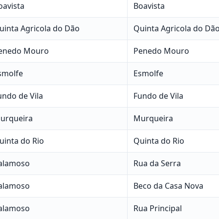
oavista
Boavista
uinta Agricola do Dão
Quinta Agricola do Dã
enedo Mouro
Penedo Mouro
smolfe
Esmolfe
undo de Vila
Fundo de Vila
urqueira
Murqueira
uinta do Rio
Quinta do Rio
alamoso
Rua da Serra
alamoso
Beco da Casa Nova
alamoso
Rua Principal