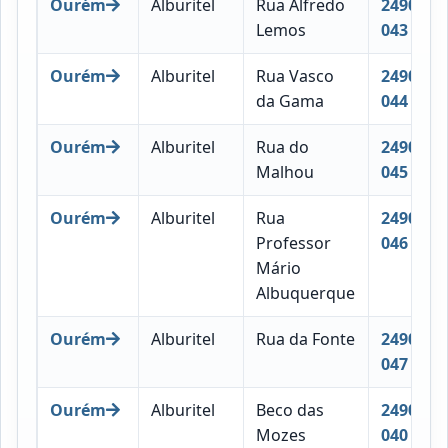
Ourém
Alburitel
Rua Alfredo
2490-
Lemos
043
Ourém
Alburitel
Rua Vasco
2490-
da Gama
044
Ourém
Alburitel
Rua do
2490-
Malhou
045
Ourém
Alburitel
Rua
2490-
Professor
046
Mário
Albuquerque
Ourém
Alburitel
Rua da Fonte
2490-
047
Ourém
Alburitel
Beco das
2490-
Mozes
040