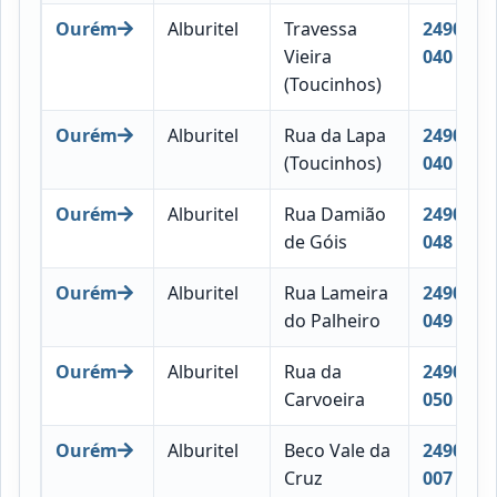
Ourém
Alburitel
Travessa
2490-
Vieira
040
(Toucinhos)
Ourém
Alburitel
Rua da Lapa
2490-
(Toucinhos)
040
Ourém
Alburitel
Rua Damião
2490-
de Góis
048
Ourém
Alburitel
Rua Lameira
2490-
do Palheiro
049
Ourém
Alburitel
Rua da
2490-
Carvoeira
050
Ourém
Alburitel
Beco Vale da
2490-
Cruz
007