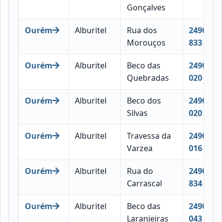
Gonçalves
Ourém
Alburitel
Rua dos
2490-
Morouços
833
Ourém
Alburitel
Beco das
2490-
Quebradas
020
Ourém
Alburitel
Beco dos
2490-
Silvas
020
Ourém
Alburitel
Travessa da
2490-
Varzea
016
Ourém
Alburitel
Rua do
2490-
Carrascal
834
Ourém
Alburitel
Beco das
2490-
Laranjeiras
043