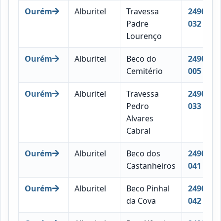
Ourém
Alburitel
Travessa
2490-
Padre
032
Lourenço
Ourém
Alburitel
Beco do
2490-
Cemitério
005
Ourém
Alburitel
Travessa
2490-
Pedro
033
Alvares
Cabral
Ourém
Alburitel
Beco dos
2490-
Castanheiros
041
Ourém
Alburitel
Beco Pinhal
2490-
da Cova
042