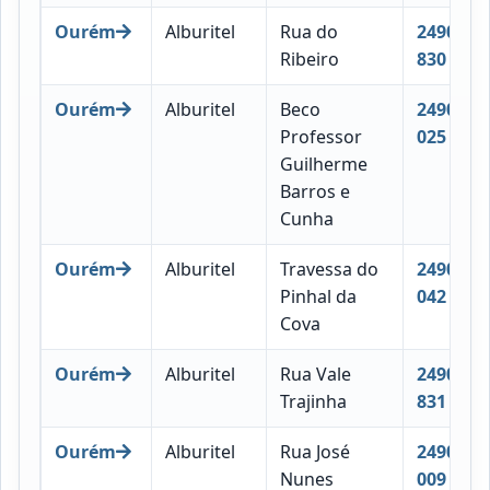
Ourém
Alburitel
Rua do
2490-
Ribeiro
830
Ourém
Alburitel
Beco
2490-
Professor
025
Guilherme
Barros e
Cunha
Ourém
Alburitel
Travessa do
2490-
Pinhal da
042
Cova
Ourém
Alburitel
Rua Vale
2490-
Trajinha
831
Ourém
Alburitel
Rua José
2490-
Nunes
009