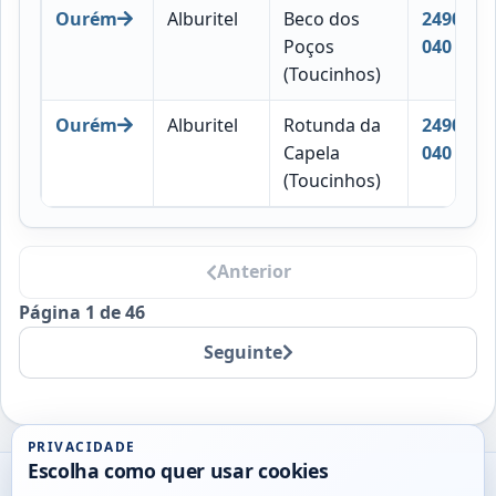
Ourém
Alburitel
Beco dos
2490-
Poços
040
(Toucinhos)
Ourém
Alburitel
Rotunda da
2490-
Capela
040
(Toucinhos)
Anterior
Página 1 de 46
Seguinte
PRIVACIDADE
Escolha como quer usar cookies
Utils