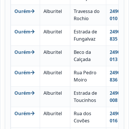
Ourém
Alburitel
Travessa do
2490-
Rochio
010
Ourém
Alburitel
Estrada de
2490-
Fungalvaz
835
Ourém
Alburitel
Beco da
2490-
Calçada
013
Ourém
Alburitel
Rua Pedro
2490-
Moiro
836
Ourém
Alburitel
Estrada de
2490-
Toucinhos
008
Ourém
Alburitel
Rua dos
2490-
Covões
016