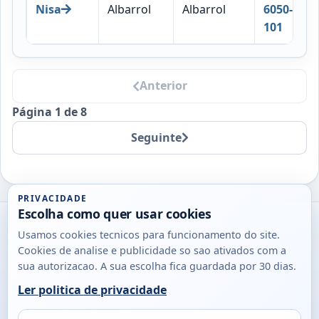
Nisa
Albarrol
Albarrol
6050-
101
Anterior
Página 1 de 8
Seguinte
PRIVACIDADE
Escolha como quer usar cookies
Utils
Usamos cookies tecnicos para funcionamento do site.
DB
Cookies de analise e publicidade so sao ativados com a
Consultas
sua autorizacao. A sua escolha fica guardada por 30 dias.
rapidas
Ler politica de privacidade
para
© 2026
Antonio
Sobre
Privacidade
cidadaos,
Campos