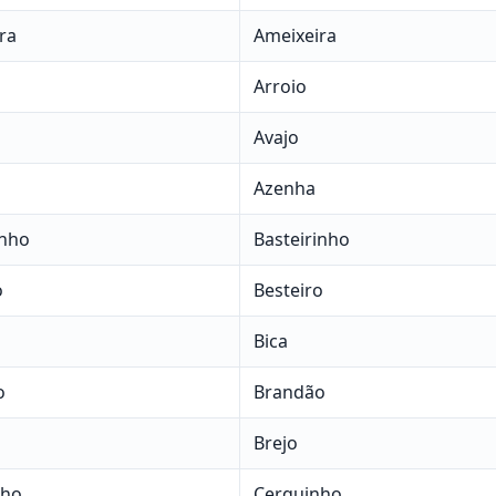
ra
Ameixeira
Arroio
Avajo
Azenha
inho
Basteirinho
o
Besteiro
Bica
o
Brandão
Brejo
nho
Cerquinho