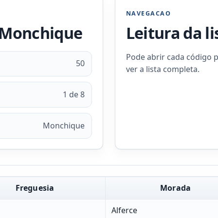
NAVEGACAO
e Monchique
Leitura da l
Pode abrir cada código p
50
ver a lista completa.
1 de 8
Monchique
Freguesia
Morada
Alferce