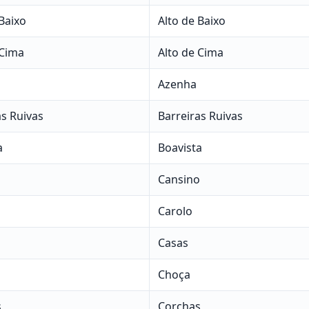
Baixo
Alto de Baixo
 Cima
Alto de Cima
Azenha
as Ruivas
Barreiras Ruivas
a
Boavista
o
Cansino
Carolo
Casas
Choça
s
Corchas