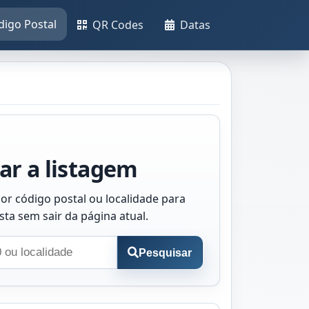
digo Postal
QR Codes
Datas
ar a listagem
or código postal ou localidade para
ista sem sair da página atual.
Pesquisar