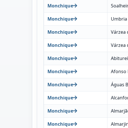
Monchique
Soalhei
Monchique
Umbria
Monchique
Várzea 
Monchique
Várzea 
Monchique
Abiture
Monchique
Afonso
Monchique
Águas B
Monchique
Alcanfo
Monchique
Almarjã
Monchique
Almarji