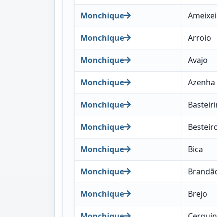
Monchique
Ameixei
Monchique
Arroio
Monchique
Avajo
Monchique
Azenha
Monchique
Basteir
Monchique
Besteir
Monchique
Bica
Monchique
Brandã
Monchique
Brejo
Monchique
Cerqui