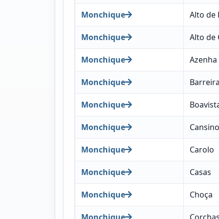
Monchique
Alto de 
Monchique
Alto de
Monchique
Azenha
Monchique
Barreir
Monchique
Boavist
Monchique
Cansin
Monchique
Carolo
Monchique
Casas
Monchique
Choça
Monchique
Corcha