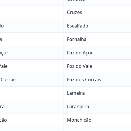
Cruzes
do
Escalfado
a
Fornalha
Açor
Foz do Açor
Vale
Foz do Vale
 Currais
Foz dos Currais
a
Lameira
ira
Laranjeira
cão
Monchicão