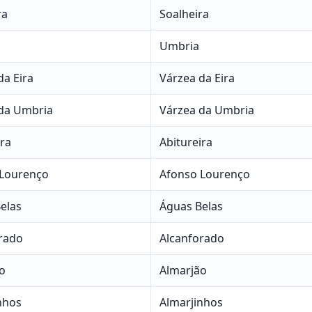
ra
Soalheira
Umbria
da Eira
Várzea da Eira
da Umbria
Várzea da Umbria
ira
Abitureira
 Lourenço
Afonso Lourenço
elas
Águas Belas
rado
Alcanforado
o
Almarjão
nhos
Almarjinhos