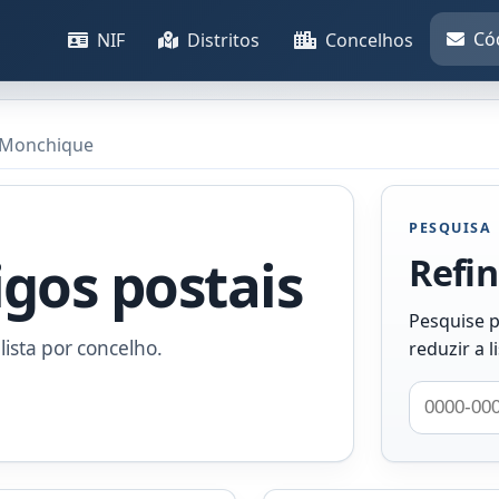
Có
NIF
Distritos
Concelhos
e Monchique
PESQUISA
igos postais
Refin
Pesquise p
lista por concelho.
reduzir a l