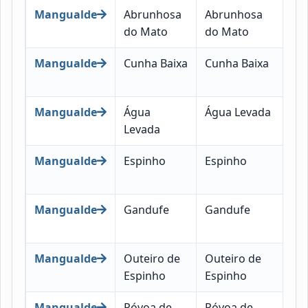
Mangualde
Abrunhosa
Abrunhosa
35
do Mato
do Mato
05
Mangualde
Cunha Baixa
Cunha Baixa
35
05
Mangualde
Água
Água Levada
35
Levada
06
Mangualde
Espinho
Espinho
35
06
Mangualde
Gandufe
Gandufe
35
06
Mangualde
Outeiro de
Outeiro de
35
Espinho
Espinho
06
Mangualde
Póvoa de
Póvoa de
35