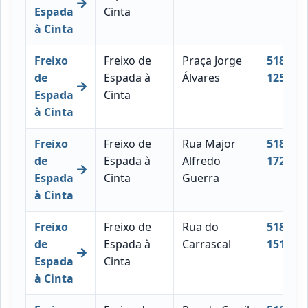
Espada
Cinta
à Cinta
Freixo
Freixo de
Praça Jorge
5180-
de
Espada à
Álvares
125
Espada
Cinta
à Cinta
Freixo
Freixo de
Rua Major
5180-
de
Espada à
Alfredo
172
Espada
Cinta
Guerra
à Cinta
Freixo
Freixo de
Rua do
5180-
de
Espada à
Carrascal
151
Espada
Cinta
à Cinta