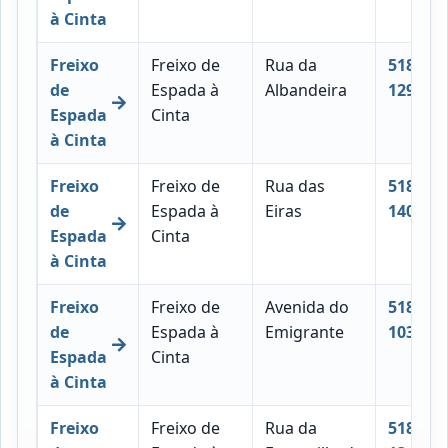
à Cinta
Freixo
Freixo de
Rua da
5180-
de
Espada à
Albandeira
129
Espada
Cinta
à Cinta
Freixo
Freixo de
Rua das
5180-
de
Espada à
Eiras
140
Espada
Cinta
à Cinta
Freixo
Freixo de
Avenida do
5180-
de
Espada à
Emigrante
103
Espada
Cinta
à Cinta
Freixo
Freixo de
Rua da
5180-