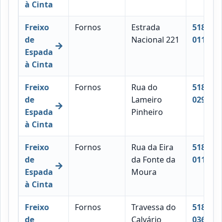
à Cinta
Freixo
Fornos
Estrada
5180-
de
Nacional 221
011
Espada
à Cinta
Freixo
Fornos
Rua do
5180-
de
Lameiro
029
Espada
Pinheiro
à Cinta
Freixo
Fornos
Rua da Eira
5180-
de
da Fonte da
011
Espada
Moura
à Cinta
Freixo
Fornos
Travessa do
5180-
de
Calvário
036