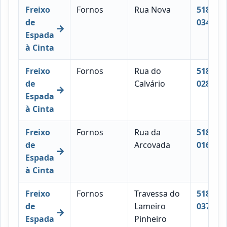
Freixo
Fornos
Rua Nova
5180-
de
034
Espada
à Cinta
Freixo
Fornos
Rua do
5180-
de
Calvário
028
Espada
à Cinta
Freixo
Fornos
Rua da
5180-
de
Arcovada
016
Espada
à Cinta
Freixo
Fornos
Travessa do
5180-
de
Lameiro
037
Espada
Pinheiro