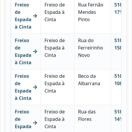
Freixo
Freixo de
Rua Fernão
5180-
de
Espada à
Mendes
171
Espada
Cinta
Pinto
à Cinta
Freixo
Freixo de
Rua do
5180-
de
Espada à
Ferreirinho
158
Espada
Cinta
Novo
à Cinta
Freixo
Freixo de
Beco da
5180-
de
Espada à
Albarrana
108
Espada
Cinta
à Cinta
Freixo
Freixo de
Rua das
5180-
de
Espada à
Flores
141
Espada
Cinta