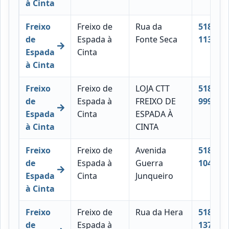
à Cinta
Freixo
Freixo de
Rua da
5180-
de
Espada à
Fonte Seca
113
Espada
Cinta
à Cinta
Freixo
Freixo de
LOJA CTT
5180-
de
Espada à
FREIXO DE
999
Espada
Cinta
ESPADA À
à Cinta
CINTA
Freixo
Freixo de
Avenida
5180-
de
Espada à
Guerra
104
Espada
Cinta
Junqueiro
à Cinta
Freixo
Freixo de
Rua da Hera
5180-
de
Espada à
137