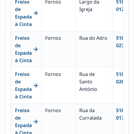
Freixo
Fornos
Largo da
5180-
de
Igreja
012
Espada
à Cinta
Freixo
Fornos
Rua do Adro
5180-
de
027
Espada
à Cinta
Freixo
Fornos
Rua de
5180-
de
Santo
026
Espada
António
à Cinta
Freixo
Fornos
Rua da
5180-
de
Curralada
017
Espada
à Cinta