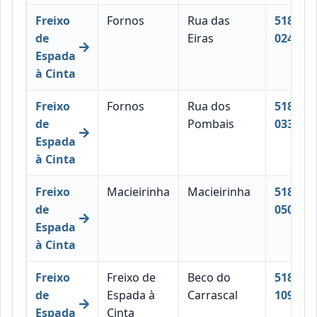
Freixo
Fornos
Rua das
5180-
de
Eiras
024
Espada
à Cinta
Freixo
Fornos
Rua dos
5180-
de
Pombais
033
Espada
à Cinta
Freixo
Macieirinha
Macieirinha
5180-
de
050
Espada
à Cinta
Freixo
Freixo de
Beco do
5180-
de
Espada à
Carrascal
109
Espada
Cinta