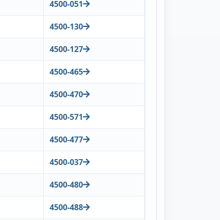
4500-051
4500-130
4500-127
4500-465
4500-470
4500-571
4500-477
4500-037
4500-480
4500-488