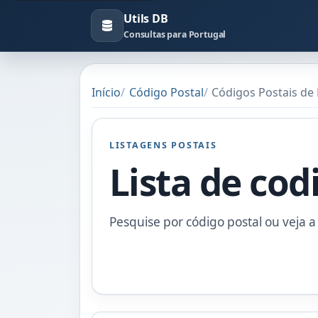
Utils DB
Consultas para Portugal
Início
Código Postal
Códigos Postais de
LISTAGENS POSTAIS
Lista de cod
Pesquise por código postal ou veja a 