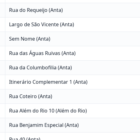
Rua do Requeijo (Anta)
Largo de São Vicente (Anta)
Sem Nome (Anta)
Rua das Águas Ruivas (Anta)
Rua da Columbofilia (Anta)
Itinerário Complementar 1 (Anta)
Rua Coteiro (Anta)
Rua Além do Rio 10 (Além do Rio)
Rua Benjamim Especial (Anta)
Rua 40 (Anta)