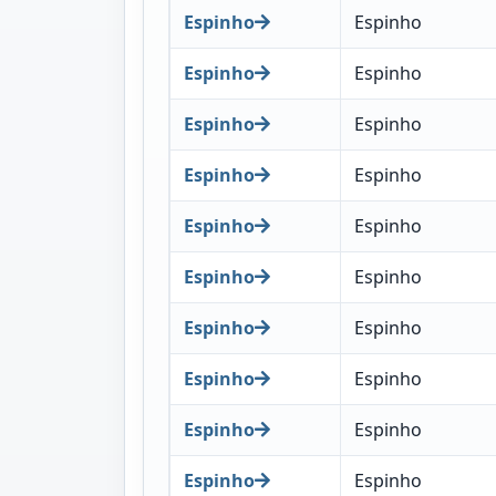
Espinho
Espinho
Espinho
Espinho
Espinho
Espinho
Espinho
Espinho
Espinho
Espinho
Espinho
Espinho
Espinho
Espinho
Espinho
Espinho
Espinho
Espinho
Espinho
Espinho