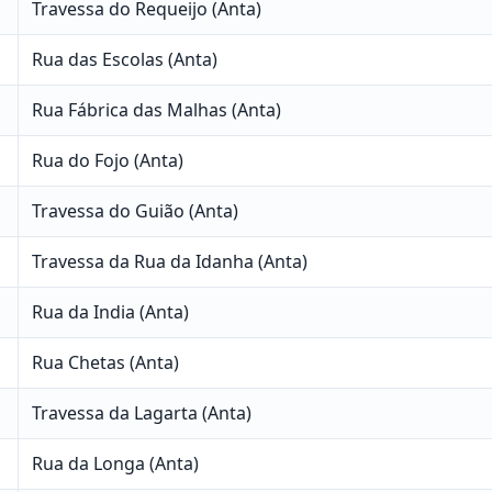
Travessa do Requeijo (Anta)
Rua das Escolas (Anta)
Rua Fábrica das Malhas (Anta)
Rua do Fojo (Anta)
Travessa do Guião (Anta)
Travessa da Rua da Idanha (Anta)
Rua da India (Anta)
Rua Chetas (Anta)
Travessa da Lagarta (Anta)
Rua da Longa (Anta)