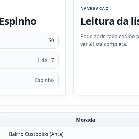
NAVEGACAO
 Espinho
Leitura da l
Pode abrir cada código p
50
ver a lista completa.
1 de 17
Espinho
Morada
Bairro Custódios (Anta)