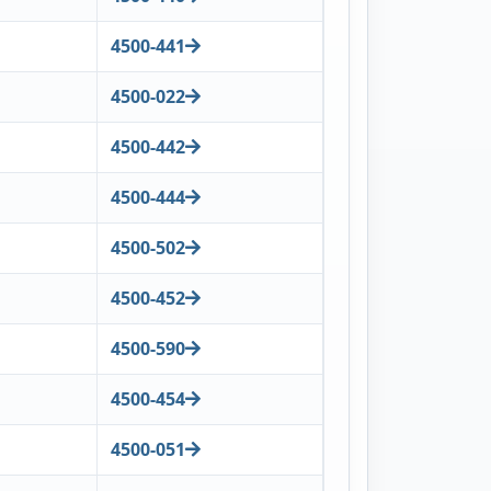
4500-441
4500-022
4500-442
4500-444
4500-502
4500-452
4500-590
4500-454
4500-051