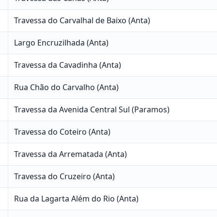
Travessa do Carvalhal de Baixo (Anta)
Largo Encruzilhada (Anta)
Travessa da Cavadinha (Anta)
Rua Chão do Carvalho (Anta)
Travessa da Avenida Central Sul (Paramos)
Travessa do Coteiro (Anta)
Travessa da Arrematada (Anta)
Travessa do Cruzeiro (Anta)
Rua da Lagarta Além do Rio (Anta)