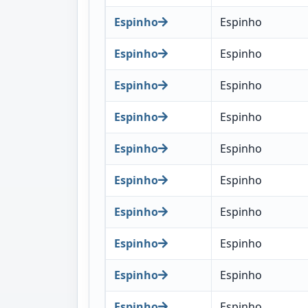
Espinho
Espinho
Espinho
Espinho
Espinho
Espinho
Espinho
Espinho
Espinho
Espinho
Espinho
Espinho
Espinho
Espinho
Espinho
Espinho
Espinho
Espinho
Espinho
Espinho