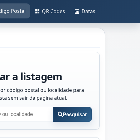
digo Postal
QR Codes
Datas
ar a listagem
or código postal ou localidade para
ista sem sair da página atual.
Pesquisar