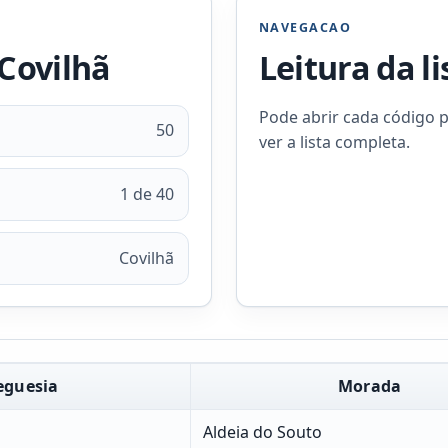
NAVEGACAO
 Covilhã
Leitura da l
Pode abrir cada código p
50
ver a lista completa.
1 de 40
Covilhã
eguesia
Morada
Aldeia do Souto