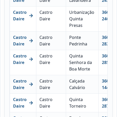
Daire
Daire
Lavandeira
243
Castro
Castro
Urbanização
3600-
Daire
Daire
Quinta
246
Presas
Castro
Castro
Ponte
3600-
Daire
Daire
Pedrinha
282
Castro
Castro
Quinta
3600-
Daire
Daire
Senhora da
285
Boa Morte
Castro
Castro
Calçada
3600-
Daire
Daire
Calvário
144
Castro
Castro
Quinta
3600-
Daire
Daire
Torneiro
287