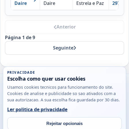
Daire
Daire
Estrela e Paz
297
Anterior
Página 1 de 9
Seguinte
PRIVACIDADE
Escolha como quer usar cookies
Utils
Usamos cookies tecnicos para funcionamento do site.
DB
Cookies de analise e publicidade so sao ativados com a
Consultas
sua autorizacao. A sua escolha fica guardada por 30 dias.
rapidas
Ler politica de privacidade
para
© 2026
Antonio
Sobre
Privacidade
cidadaos,
Campos
Contacto
Rejeitar opcionais
empresas
Email
Fac
L