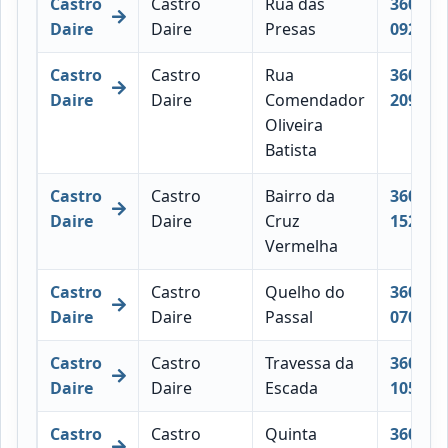
Castro
Castro
Rua das
3600-
Daire
Daire
Presas
092
Castro
Castro
Rua
3600-
Daire
Daire
Comendador
209
Oliveira
Batista
Castro
Castro
Bairro da
3600-
Daire
Daire
Cruz
152
Vermelha
Castro
Castro
Quelho do
3600-
Daire
Daire
Passal
070
Castro
Castro
Travessa da
3600-
Daire
Daire
Escada
105
Castro
Castro
Quinta
3600-