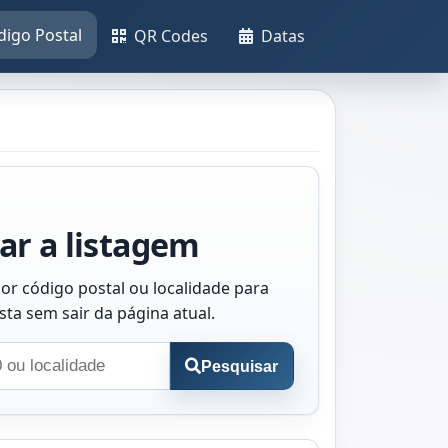
digo Postal
QR Codes
Datas
ar a listagem
or código postal ou localidade para
ista sem sair da página atual.
Pesquisar