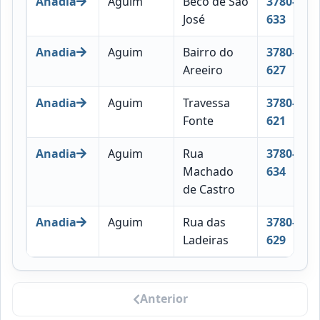
Anadia
Aguim
Beco de São
3780-
José
633
Anadia
Aguim
Bairro do
3780-
Areeiro
627
Anadia
Aguim
Travessa
3780-
Fonte
621
Anadia
Aguim
Rua
3780-
Machado
634
de Castro
Anadia
Aguim
Rua das
3780-
Ladeiras
629
Anterior