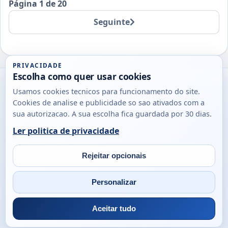
Página 1 de 20
Seguinte
PRIVACIDADE
Escolha como quer usar cookies
Utils
Usamos cookies tecnicos para funcionamento do site.
DB
Cookies de analise e publicidade so sao ativados com a
Consultas
sua autorizacao. A sua escolha fica guardada por 30 dias.
rapidas
Ler politica de privacidade
para
© 2026
Antonio
Sobre
Privacidade
cidadaos,
Campos
Contacto
Rejeitar opcionais
empresas
Email
Fac
L
e
Personalizar
profissionais
em
Portugal.
Aceitar tudo