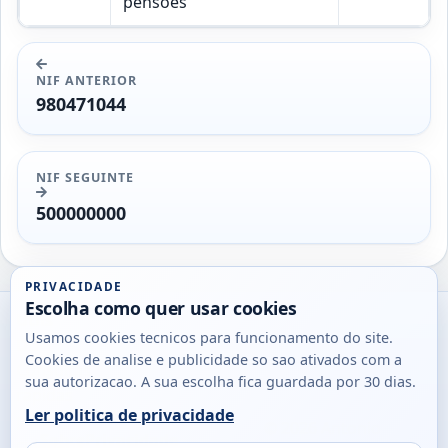
pensões
NIF ANTERIOR
980471044
NIF SEGUINTE
500000000
PRIVACIDADE
Escolha como quer usar cookies
Utils
Usamos cookies tecnicos para funcionamento do site.
DB
Cookies de analise e publicidade so sao ativados com a
Consultas
sua autorizacao. A sua escolha fica guardada por 30 dias.
rapidas
Ler politica de privacidade
para
© 2026
Antonio
Sobre
Privacidade
cidadaos,