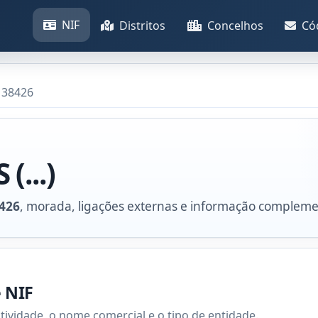
NIF
Distritos
Concelhos
Có
138426
...)
426
, morada, ligações externas e informação compleme
e NIF
atividade, o nome comercial e o tipo de entidade.