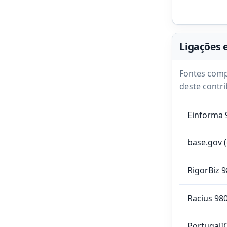
Ligações 
Fontes comp
deste contri
Einforma 
base.gov 
RigorBiz 
Racius 98
PortugalI