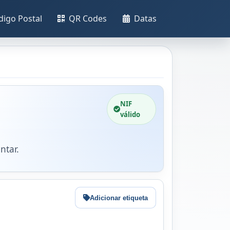
digo Postal
QR Codes
Datas
NIF
válido
ntar.
Adicionar etiqueta