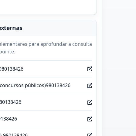
externas
lementares para aprofundar a consulta
buinte.
980138426
(concursos públicos)980138426
980138426
0138426
O 980138426