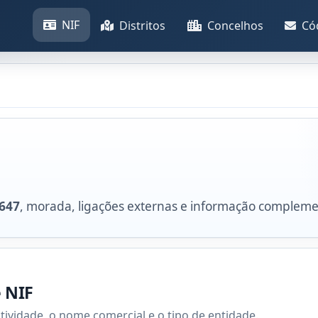
NIF
Distritos
Concelhos
Có
647
, morada, ligações externas e informação compleme
e NIF
atividade, o nome comercial e o tipo de entidade.