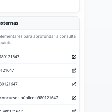
externas
lementares para aprofundar a consulta
buinte.
980121647
0121647
980121647
(concursos públicos)980121647
O 980121647