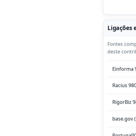
Ligações 
Fontes comp
deste contri
Einforma 
Racius 98
RigorBiz 
base.gov 
PortugalI