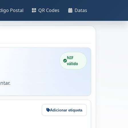
digo Postal
QR Codes
Datas
NIF
válido
ntar.
Adicionar etiqueta