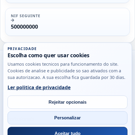
NIF SEGUINTE
500000000
PRIVACIDADE
Escolha como quer usar cookies
Utils
Usamos cookies tecnicos para funcionamento do site.
DB
Cookies de analise e publicidade so sao ativados com a
Consultas
sua autorizacao. A sua escolha fica guardada por 30 dias.
rapidas
Ler politica de privacidade
para
© 2026
Antonio
Sobre
Privacidade
cidadaos,
Campos
Contacto
Rejeitar opcionais
empresas
Email
Fac
L
e
Personalizar
profissionais
em
Portugal.
Aceitar tudo