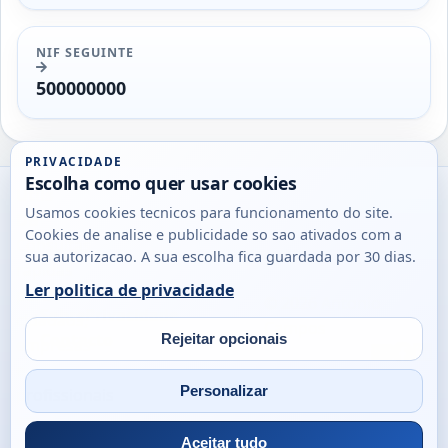
NIF SEGUINTE
500000000
PRIVACIDADE
Escolha como quer usar cookies
Utils
Usamos cookies tecnicos para funcionamento do site.
DB
Cookies de analise e publicidade so sao ativados com a
Consultas
sua autorizacao. A sua escolha fica guardada por 30 dias.
rapidas
Ler politica de privacidade
para
© 2026
Antonio
Sobre
Privacidade
cidadaos,
Campos
Contacto
Rejeitar opcionais
empresas
Email
Fac
L
e
Personalizar
profissionais
em
Portugal.
Aceitar tudo