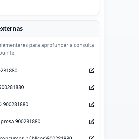
externas
lementares para aprofundar a consulta
buinte.
0281880
900281880
O 900281880
mpresa 900281880
(concursos públicos)900281880