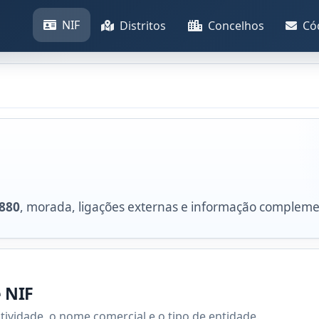
NIF
Distritos
Concelhos
Có
880
, morada, ligações externas e informação compleme
e NIF
atividade, o nome comercial e o tipo de entidade.