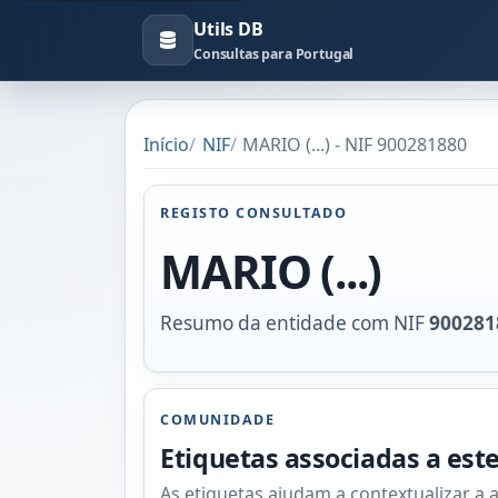
Utils DB
Consultas para Portugal
Início
NIF
MARIO (...) - NIF 900281880
REGISTO CONSULTADO
MARIO (...)
Resumo da entidade com NIF
900281
COMUNIDADE
Etiquetas associadas a est
As etiquetas ajudam a contextualizar a 