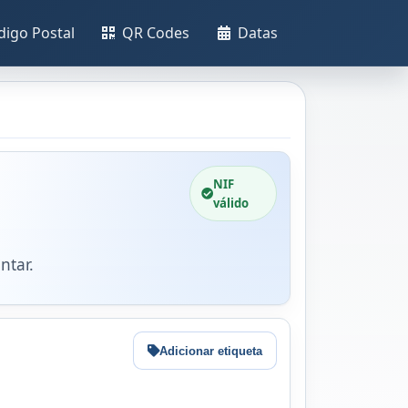
digo Postal
QR Codes
Datas
NIF
válido
ntar.
Adicionar etiqueta