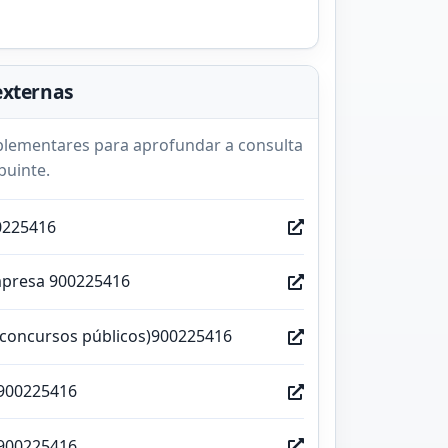
externas
lementares para aprofundar a consulta
buinte.
0225416
mpresa 900225416
(concursos públicos)900225416
900225416
900225416