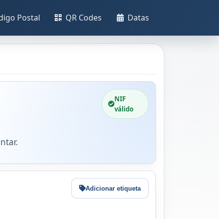
digo Postal
QR Codes
Datas
NIF
válido
ntar.
Adicionar etiqueta