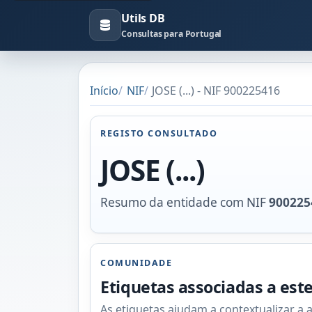
Utils DB
Consultas para Portugal
Início
NIF
JOSE (...) - NIF 900225416
REGISTO CONSULTADO
JOSE (...)
Resumo da entidade com NIF
900225
COMUNIDADE
Etiquetas associadas a est
As etiquetas ajudam a contextualizar a 