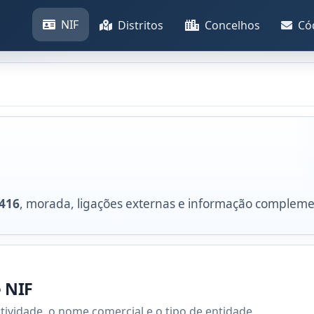
NIF
Distritos
Concelhos
Có
416
, morada, ligações externas e informação compleme
e NIF
atividade, o nome comercial e o tipo de entidade.