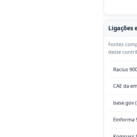
Ligações 
Fontes comp
deste contri
Racius 90
CAE da e
base.gov 
Einforma 
Kompass 