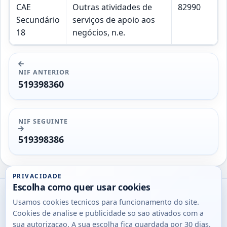
CAE
Outras atividades de
82990
Secundário
serviços de apoio aos
18
negócios, n.e.
NIF ANTERIOR
519398360
NIF SEGUINTE
519398386
PRIVACIDADE
Escolha como quer usar cookies
Utils
Usamos cookies tecnicos para funcionamento do site.
DB
Cookies de analise e publicidade so sao ativados com a
Consultas
sua autorizacao. A sua escolha fica guardada por 30 dias.