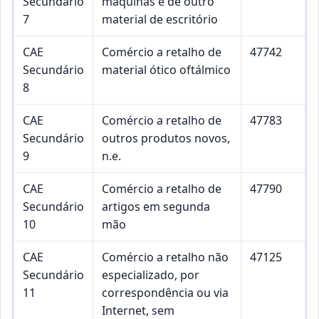
Secundário
máquinas e de outro
7
material de escritório
CAE
Comércio a retalho de
47742
Secundário
material ótico oftálmico
8
CAE
Comércio a retalho de
47783
Secundário
outros produtos novos,
9
n.e.
CAE
Comércio a retalho de
47790
Secundário
artigos em segunda
10
mão
CAE
Comércio a retalho não
47125
Secundário
especializado, por
11
correspondência ou via
Internet, sem