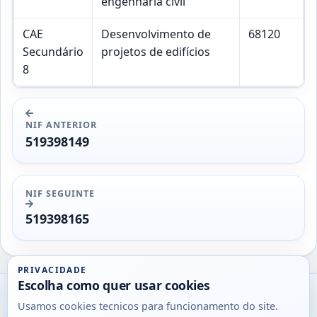
engenharia civil
CAE
Desenvolvimento de
68120
Secundário
projetos de edifícios
8
NIF ANTERIOR
519398149
NIF SEGUINTE
519398165
PRIVACIDADE
Escolha como quer usar cookies
Utils
Usamos cookies tecnicos para funcionamento do site.
DB