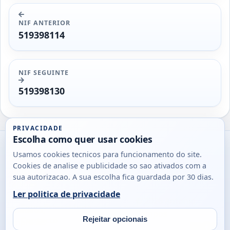
NIF ANTERIOR
519398114
NIF SEGUINTE
519398130
PRIVACIDADE
Escolha como quer usar cookies
Utils
Usamos cookies tecnicos para funcionamento do site.
DB
Cookies de analise e publicidade so sao ativados com a
Consultas
sua autorizacao. A sua escolha fica guardada por 30 dias.
rapidas
Ler politica de privacidade
para
© 2026
Antonio
Sobre
Privacidade
cidadaos,
Campos
Contacto
Rejeitar opcionais
empresas
Email
Fac
L