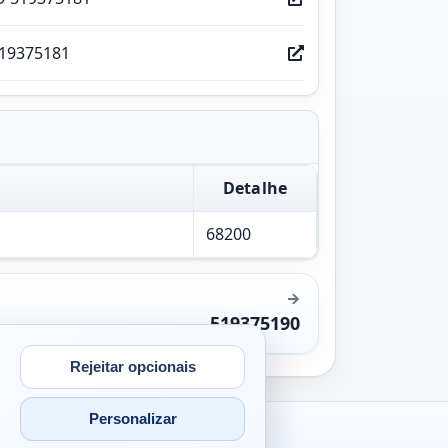
519375181
Detalhe
68200
519375190
Rejeitar opcionais
Personalizar