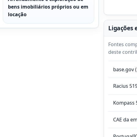
bens imobiliários próprios ou em
locação
Ligações 
Fontes comp
deste contri
base.gov 
Racius 51
Kompass 
CAE da e
PortugalI