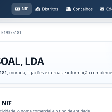
NIF
Distritos
Concelhos
Có
F 519375181
SOAL, LDA
181
, morada, ligações externas e informação compleme
e NIF
atividade, o nome comercial e o tipo de entidade.