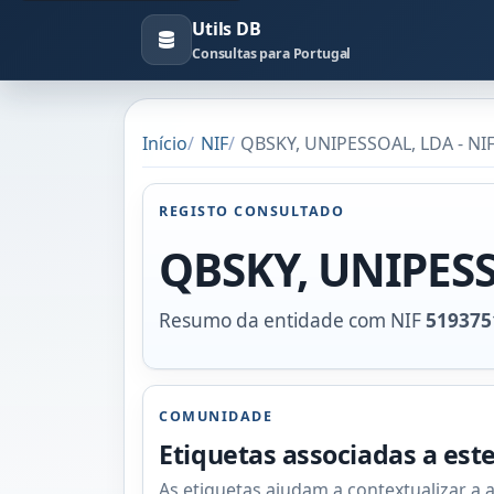
Utils DB
Consultas para Portugal
Início
NIF
QBSKY, UNIPESSOAL, LDA - NI
REGISTO CONSULTADO
QBSKY, UNIPES
Resumo da entidade com NIF
519375
COMUNIDADE
Etiquetas associadas a est
As etiquetas ajudam a contextualizar a 