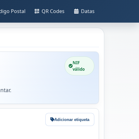
digo Postal
QR Codes
Datas
NIF
válido
ntar.
Adicionar etiqueta