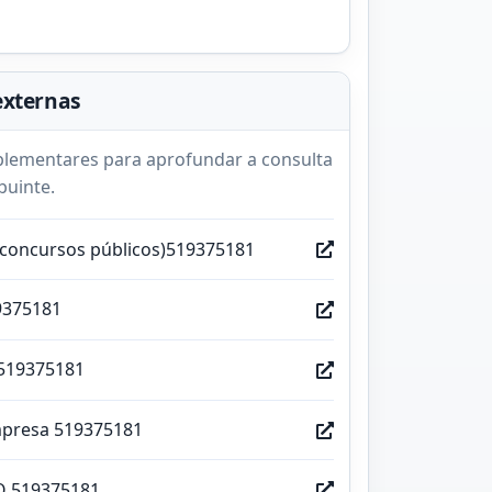
externas
lementares para aprofundar a consulta
buinte.
(concursos públicos)519375181
9375181
519375181
mpresa 519375181
O 519375181