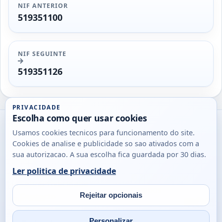
NIF ANTERIOR
519351100
NIF SEGUINTE
519351126
PRIVACIDADE
Escolha como quer usar cookies
Utils
Usamos cookies tecnicos para funcionamento do site.
DB
Cookies de analise e publicidade so sao ativados com a
Consultas
sua autorizacao. A sua escolha fica guardada por 30 dias.
rapidas
Ler politica de privacidade
para
© 2026
Antonio
Sobre
Privacidade
cidadaos,
Campos
Contacto
Rejeitar opcionais
empresas
Email
Fac
L
e
Personalizar