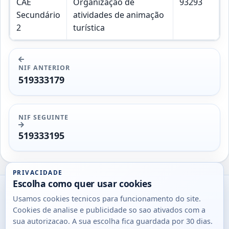
CAE
Organização de
93293
Secundário
atividades de animação
2
turística
NIF ANTERIOR
519333179
NIF SEGUINTE
519333195
PRIVACIDADE
Escolha como quer usar cookies
Utils
Usamos cookies tecnicos para funcionamento do site.
DB
Cookies de analise e publicidade so sao ativados com a
Consultas
sua autorizacao. A sua escolha fica guardada por 30 dias.
rapidas