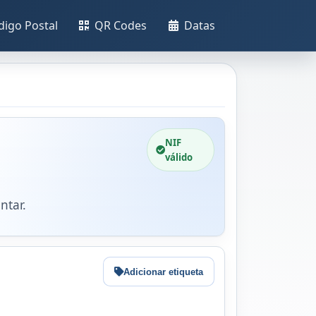
digo Postal
QR Codes
Datas
NIF
válido
ntar.
Adicionar etiqueta