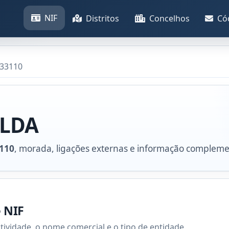
NIF
Distritos
Concelhos
Có
333110
 LDA
110
, morada, ligações externas e informação compleme
e NIF
atividade, o nome comercial e o tipo de entidade.