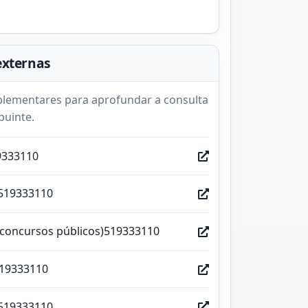
externas
lementares para aprofundar a consulta
buinte.
9333110
519333110
(concursos públicos)519333110
519333110
519333110