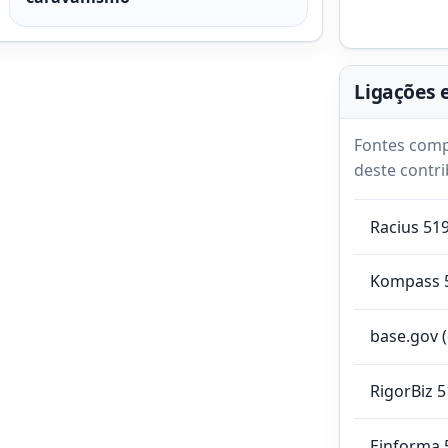
Ligações 
Fontes comp
deste contri
Racius 51
Kompass 
base.gov 
RigorBiz 
Einforma 