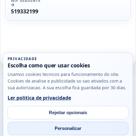
NIF SEGUINTE
519332199
PRIVACIDADE
Escolha como quer usar cookies
Usamos cookies tecnicos para funcionamento do site.
Cookies de analise e publicidade so sao ativados com a
Utils
sua autorizacao. A sua escolha fica guardada por 30 dias.
DB
Consultas
Ler politica de privacidade
rapidas
para
Rejeitar opcionais
© 2026
Antonio
Sobre
Privacidade
cidadaos,
Campos
Contacto
empresas
Personalizar
Email
Fac
L
e