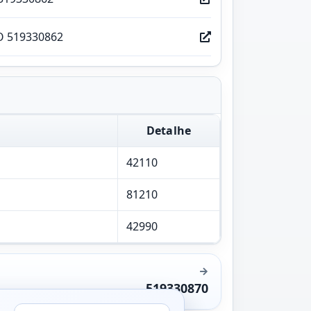
O 519330862
Detalhe
42110
81210
42990
519330870