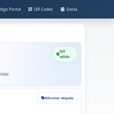
digo Postal
QR Codes
Datas
NIF
válido
ntar.
Adicionar etiqueta