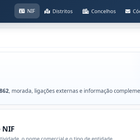
NIF
Distritos
Concelhos
Có
862
, morada, ligações externas e informação compleme
e NIF
atividade, o nome comercial e o tipo de entidade.