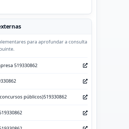
externas
lementares para aprofundar a consulta
buinte.
mpresa 519330862
9330862
(concursos públicos)519330862
519330862
519330862