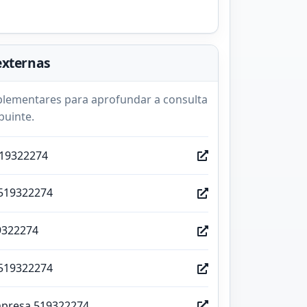
externas
lementares para aprofundar a consulta
buinte.
519322274
519322274
9322274
519322274
mpresa 519322274