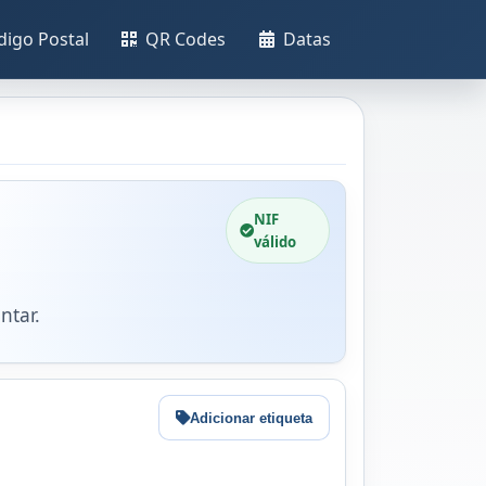
digo Postal
QR Codes
Datas
NIF
válido
ntar.
Adicionar etiqueta