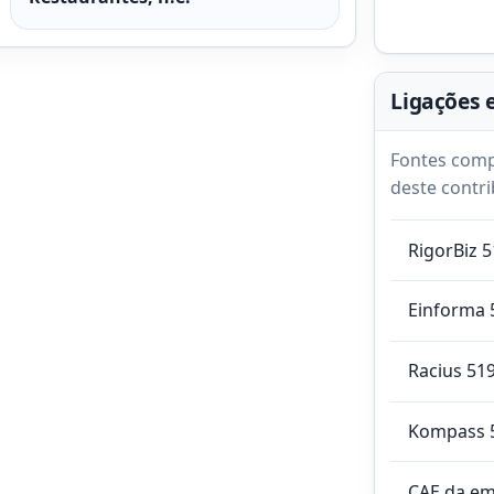
Ligações 
Fontes comp
deste contri
RigorBiz 
Einforma 
Racius 51
Kompass 
CAE da e