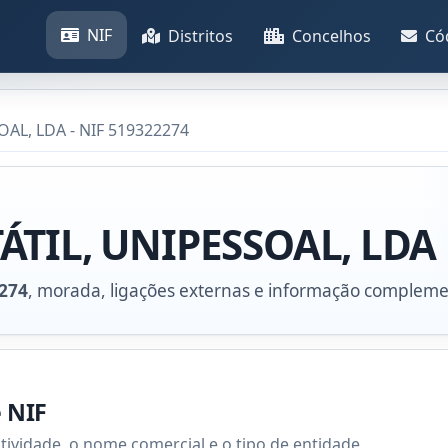
NIF
Distritos
Concelhos
Có
AL, LDA - NIF 519322274
ÁTIL, UNIPESSOAL, LDA
274
, morada, ligações externas e informação compleme
e NIF
atividade, o nome comercial e o tipo de entidade.