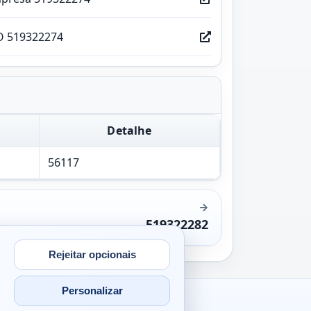
O 519322274
Detalhe
56117
519322282
Rejeitar opcionais
Personalizar