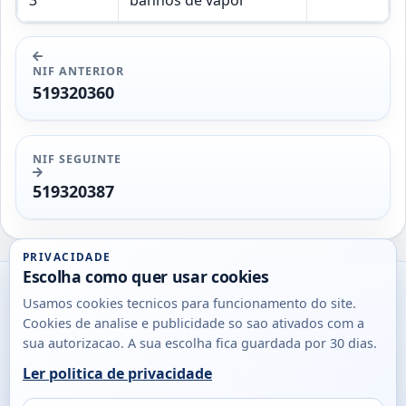
NIF ANTERIOR
519320360
NIF SEGUINTE
519320387
PRIVACIDADE
Escolha como quer usar cookies
Utils
Usamos cookies tecnicos para funcionamento do site.
DB
Cookies de analise e publicidade so sao ativados com a
Consultas
sua autorizacao. A sua escolha fica guardada por 30 dias.
rapidas
Ler politica de privacidade
para
© 2026
Antonio
Sobre
Privacidade
cidadaos,