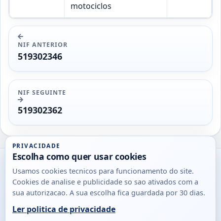
motociclos
NIF ANTERIOR
519302346
NIF SEGUINTE
519302362
PRIVACIDADE
Escolha como quer usar cookies
Utils
Usamos cookies tecnicos para funcionamento do site.
DB
Cookies de analise e publicidade so sao ativados com a
Consultas
sua autorizacao. A sua escolha fica guardada por 30 dias.
rapidas
Ler politica de privacidade
para
© 2026
Antonio