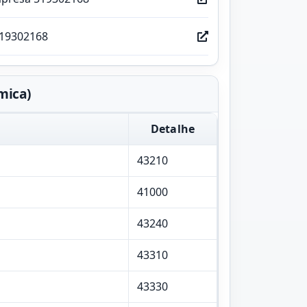
519302168
mica)
Detalhe
43210
41000
43240
43310
43330