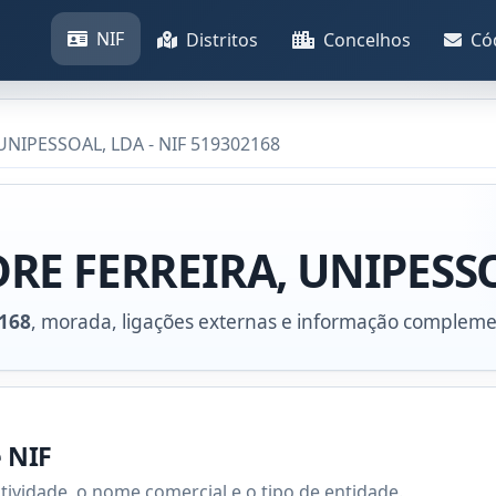
NIF
Distritos
Concelhos
Có
NIPESSOAL, LDA - NIF 519302168
RE FERREIRA, UNIPESS
168
, morada, ligações externas e informação compleme
e NIF
atividade, o nome comercial e o tipo de entidade.