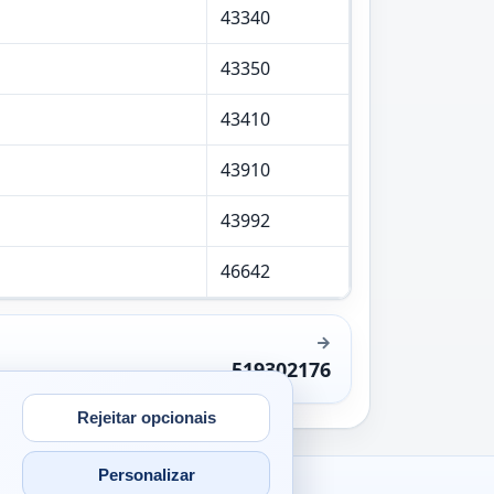
43340
43350
43410
43910
43992
46642
519302176
Rejeitar opcionais
Personalizar