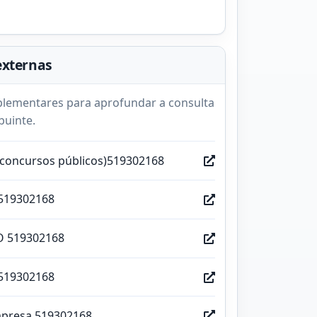
externas
lementares para aprofundar a consulta
buinte.
(concursos públicos)519302168
519302168
O 519302168
519302168
mpresa 519302168