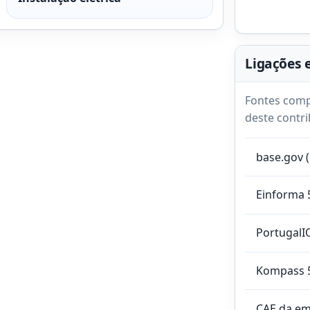
Ligações 
Fontes comp
deste contri
base.gov 
Einforma 
PortugalI
Kompass 
CAE da e