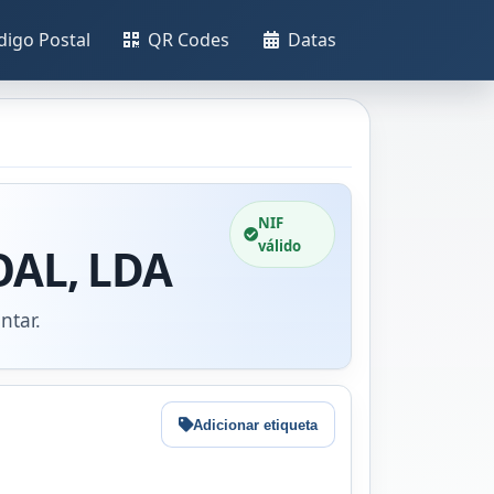
digo Postal
QR Codes
Datas
NIF
válido
OAL, LDA
ntar.
Adicionar etiqueta