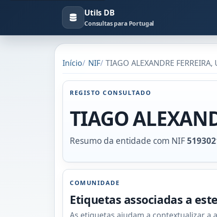
Utils DB
Consultas para Portugal
Início
NIF
TIAGO ALEXANDRE FERREIRA, U
REGISTO CONSULTADO
TIAGO ALEXAND
Resumo da entidade com NIF
519302
COMUNIDADE
Etiquetas associadas a est
As etiquetas ajudam a contextualizar a 