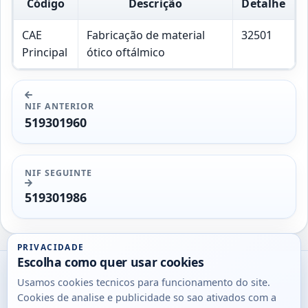
Código
Descrição
Detalhe
CAE
Fabricação de material
32501
Principal
ótico oftálmico
NIF ANTERIOR
519301960
NIF SEGUINTE
519301986
PRIVACIDADE
Escolha como quer usar cookies
Utils
Usamos cookies tecnicos para funcionamento do site.
DB
Cookies de analise e publicidade so sao ativados com a
Consultas